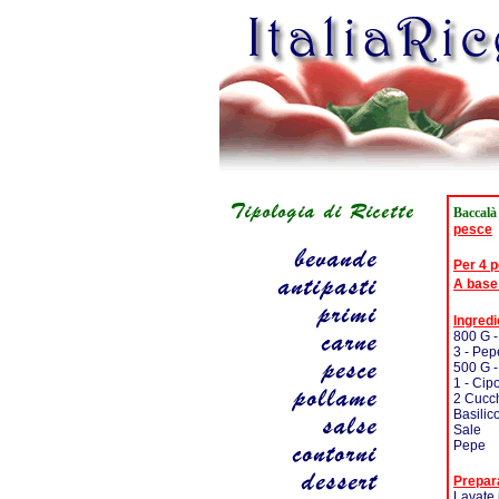
Baccalà
pesce
Per 4 
A base
Ingredi
800 G 
3 - Pep
500 G -
1 - Cipo
2 Cucch
Basilic
Sale
Pepe
Prepar
Lavate 