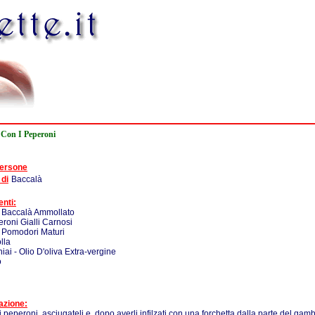
 Con I Peperoni
persone
 di
Baccalà
enti:
- Baccalà Ammollato
eroni Gialli Carnosi
 Pomodori Maturi
lla
iai - Olio D'oliva Extra-vergine
o
azione:
i peperoni, asciugateli e, dopo averli infilzati con una forchetta dalla parte del gam