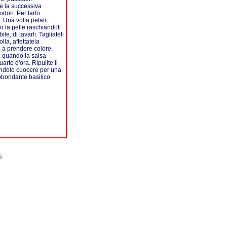
re la successiva
odori. Per farlo
 Una volta pelati,
ro la pelle raschiandoli
e, di lavarli. Tagliateli
la, affettatela
a a prendere colore,
, quando la salsa
rto d'ora. Ripulite il
ciandolo cuocere per una
abbondante basilico
6