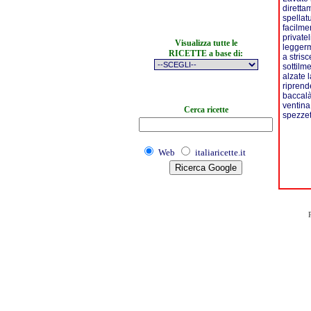
diretta
spellat
facilme
privatel
Visualizza tutte le
leggerm
RICETTE a base di:
a stris
sottilm
alzate 
riprend
baccalà
ventina
Cerca ricette
spezzet
Web
italiaricette.it