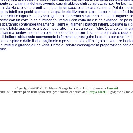
mente sulla fiamma del gas avendo cura di abbrustolirli completamente. Per facilita
ura, via via che sono pronti chiudeteli in un sacchetto di carta da pane. Pelate i pom
nte tuffateli per pochi secondi in acqua in ebollizione e subito dopo in acqua fredda.
i dei semi e tagliateli a pezzetti. Quando i peperoni si saranno intiepiditi, togliete lo
ente con un coltello ed eliminando i residui con carta da cucina evitando, se possibil
ce scartando contemporaneamente i semi e i filamenti bianchi interni. Spellate la cipol
ente e fatela appassire, a fuoco moderato, in un tegame con l'olio. Quando cominci
la fiamma, unitevi i pomodori e subito dopo i peperoni. Insaporite con sale e pepe e
e il bollore, abbassate nuovamente la fiamma e proseguire la cottura per circa un qua
 dalle spine e dalle lische, tagliatelo a pezzi e unitelo all'intingolo di verdure las
 di minuti e girandolo una volta. Prima di servire cospargete la preparazione con 
tato.
Copyright ©2005-2015 Mauro Stangalini - Tutti i diritti riservati -
Contatti
Parte delle ricette pubblicate sono state gentilmente concesse da
Giorgio Musilli
- graphic by mn7