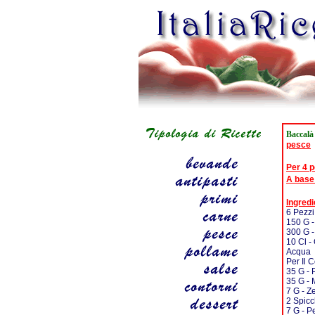
Baccalà
pesce
Per 4 
A base
Ingredi
6 Pezzi
150 G -
300 G -
10 Cl - 
Acqua
Per Il 
35 G -
35 G -
7 G - Z
2 Spicch
7 G - P