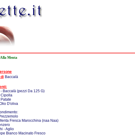
 Alla Menta
persone
 di
Baccalà
enti:
 - Baccalà (pezzi Da 125 G)
 Cipolla
 Patate
Olio D'oliva
Condimento:
 Prezzemolo
 Menta Fresca Marocchina (naa Naa)
enzero
i - Aglio
epe Bianco Macinato Fresco