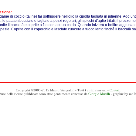
azione:
game di coccio (tajine) far soffriggere nell'olio la cipolla tagliata in julienne. Aggiung
 le patate sbucciate e tagliate a pezzi regolari, gli spicchi d'aglio tritati, il prezzem
unite il baccalà e coprite a filo con acqua calda. Quando inizierà a bollire aggiustat
spezie. Coprite con il coperchio e lasciate cuocere a fuoco lento finché il baccalà sa
Copyright ©2005-2015 Mauro Stangalini - Tutti i diritti riservati -
Contatti
Parte delle ricette pubblicate sono state gentilmente concesse da
Giorgio Musilli
- graphic by mn7