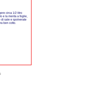
ere circa 1/2 litro
olo e la menta a foglie,
e di sale e spolverate
ra ben cotto.
6