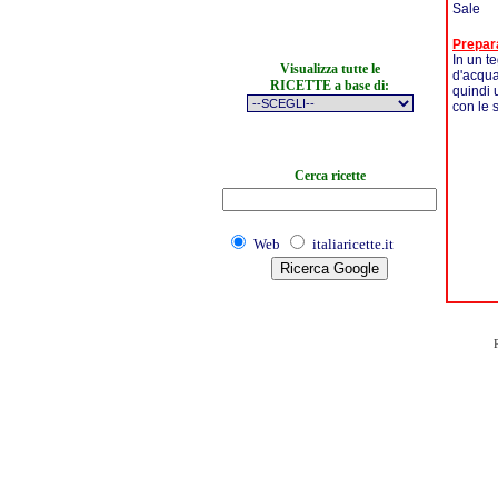
Sale
Prepar
In un te
Visualizza tutte le
d'acqua,
RICETTE a base di:
quindi 
con le 
Cerca ricette
Web
italiaricette.it