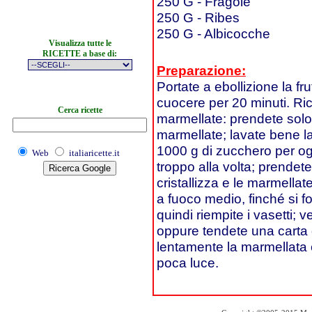
250 G - Fragole
250 G - Ribes
250 G - Albicocche
Visualizza tutte le
RICETTE a base di:
Preparazione:
Portate a ebollizione la f
cuocere per 20 minuti. Ric
Cerca ricette
marmellate: prendete solo 
marmellate; lavate bene la f
1000 g di zucchero per og
Web
italiaricette.it
troppo alla volta; prendet
cristallizza e le marmellat
a fuoco medio, finché si 
quindi riempite i vasetti; v
oppure tendete una carta d
lentamente la marmellata 
poca luce.