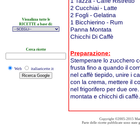
1 Tazza - Caffè Ristretto
2 Cucchiai - Latte
2 Fogli - Gelatina
Visualizza tutte le
1 Bicchierino - Rum
RICETTE a base di:
Panna Montata
Chicchi Di Caffè
Cerca ricette
Preparazione:
Stemperare lo zucchero con
frusta fino a quando il co
Web
italiaricette.it
nel caffè tiepido, unire i ca
con la crema, mettere il c
nel frigorifero per due or
montata e chicchi di caffè.
Copyright ©2005-2015 Mauro S
Parte delle ricette pubblicate sono stat