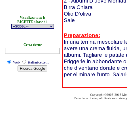
2 - Albumi D'uovo Montat
Birra Chiara
Olio D'oliva
Visualizza tutte le
Sale
RICETTE a base di:
Preparazione:
In una terrina mescolare la
Cerca ricette
avere una crema fluida, uni
albumi. Tagliare le patate a
Friggerle in abbondante o
Web
italiaricette.it
che diventano dorate e cr
per eliminare l'unto. Salar
Copyright ©2005-2015 Mauro S
Parte delle ricette pubblicate sono stat