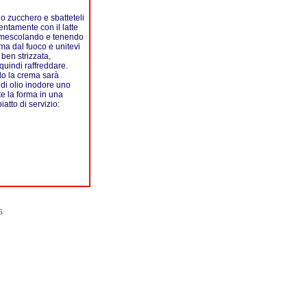
 lo zucchero e sbatteteli
entamente con il latte
e mescolando e tenendo
ma dal fuoco e unitevi
ben strizzata,
quindi raffreddare.
do la crema sarà
di olio inodore uno
e la forma in una
atto di servizio:
6