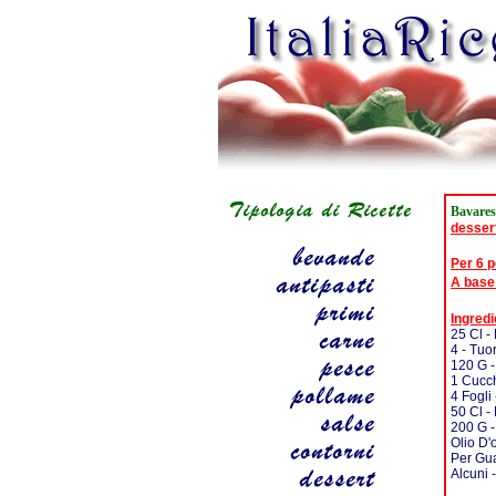
Bavares
desser
Per 6 
A base
Ingredi
25 Cl - 
4 - Tuo
120 G 
1 Cucch
4 Fogli
50 Cl -
200 G -
Olio D'
Per Gua
Alcuni 