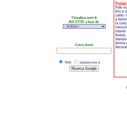
Prepar
Fate sca
fino a 
caldo. 
Visualizza tutte le
a fiamm
RICETTE a base di:
la coll
mescola
Intanto
fredda,
stampo 
terrina
Cerca ricette
decorat
Web
italiaricette.it