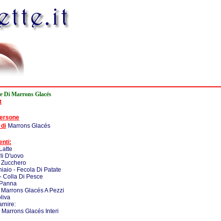
e Di Marrons Glacés
t
persone
 di
Marrons Glacés
enti:
Latte
rli D'uovo
- Zucchero
iaio - Fecola Di Patate
 - Colla Di Pesce
 Panna
 Marrons Glacés A Pezzi
oliva
rnire:
- Marrons Glacés Interi