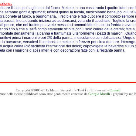
azione:
ldare il latte, poi toglietelo dal fuoco. Mettete in una casseruola i quattro tuorli con
che saranno gonfi e spumosi; unitevi quindi la fecola, mescolando bene, poi diluite l
Ora ponete al fuoco, a bagnomaria, il recipiente e fate cuocere il composto sempr
a bassa, fino a quando inizierà ad addensarsi, velando il cucchiaio. Togliete la cre
a di pesce, che nel frattempo avrete messo ad ammorbidire in acqua fredda e avrete 
ndo fino a che si sarà completamente sciolta con il solo calore della crema; fatela 
 montate densamente la panna e frantumate ulteriormente i pezzi di marroni. Quan
 unitevi prima i marroni e poi 2/3 della panna, mescolando con delicatezza. Ungete 
da bavarese, versatevi il composto e mettete in freezer per circa due ore. Immerget
 di acqua calda (ciò faciliterà l'estrazione del dolce) capovolgete la bavarese su un pi
ela con i marrons glacés interi e con decorazioni fatte con la restante panna.
Copyright ©2005-2015 Mauro Stangalini - Tutti i diritti riservati -
Contatti
Parte delle ricette pubblicate sono state gentilmente concesse da
Giorgio Musilli
- graphic by mn7