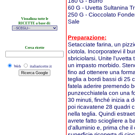
180 G - Burro
60 G - Uvetta Sultanina Tr
250 G - Cioccolato Fonde
Visualizza tutte le
Sale
RICETTE a base di:
Preparazione:
Setacciate farina, un pizzi
Cerca ricette
ciotola. Incorporatevi il 
sbriciolarsi. Unite l'uvetta
un impasto morbido. Stende
Web
italiaricette.it
fino ad ottenere una form
teglia a bordi bassi di 25 
fatela aderire premendo ben
punzecchiatela con una fo
30 minuti, finché inizia a
poi ricavatene 28 quadri 
nella teglia. Quindi estrae
avrete fatto sciogliere a b
d'alluminio e, prima che il 
superficie ricoperta di cio