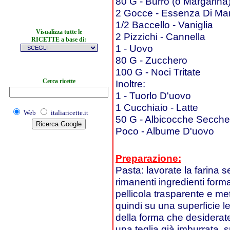
80 G - Burro (o Margarina
2 Gocce - Essenza Di Ma
1/2 Baccello - Vaniglia
Visualizza tutte le
2 Pizzichi - Cannella
RICETTE a base di:
1 - Uovo
80 G - Zucchero
100 G - Noci Tritate
Cerca ricette
Inoltre:
1 - Tuorlo D'uovo
1 Cucchiaio - Latte
Web
italiaricette.it
50 G - Albicocche Secche
Poco - Albume D'uovo
Preparazione:
Pasta: lavorate la farina se
rimanenti ingredienti form
pellicola trasparente e met
quindi su una superficie le
della forma che desiderat
una teglia già imburrata, s