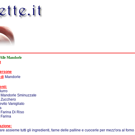
i Alle Mandorle
t
persone
 di
Mandorle
enti:
Burro
- Mandorle Sminuzzate
- Zucchero
evito Vanigliato
a
 Farina Di Riso
 Farina
azione:
re assieme tutti gli ingredienti, farne delle palline e cuocerle per mezz'ora al forno