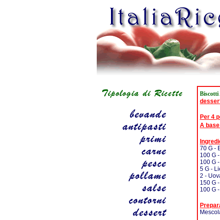
Biscott
desser
Per 4 
A base
Ingredi
70 G - 
100 G 
100 G 
5 G - Li
2 - Uov
150 G -
100 G -
Prepar
Mescola