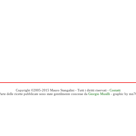
Copyright ©2005-2015 Mauro Stangalini - Tutti i diritti riservati -
Contatti
Parte delle ricette pubblicate sono state gentilmente concesse da
Giorgio Musilli
- graphic by mn7