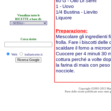
60 G - Olio Di Semi
1 - Uovo
1/4 Bustina - Lievito
Visualizza tutte le
Liquore
RICETTE a base di:
Preparazione:
Mescolare gli ingredienti 
Cerca ricette
frolla. Fare i biscotti del
scaldare il forno a microo
Cuocere per 4 minuti 30 mi
Web
italiaricette.it
cottura perché a volte dopo
la farina di mais con peso
nocciole.
Copyright ©2005-2015 Mauro S
Parte delle ricette pubblicate sono stat