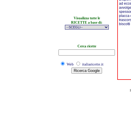
ad ecce
avvolge
spessor
placca 
Visualizza tutte le
trascor
RICETTE a base di:
biscott
Cerca ricette
Web
italiaricette.it