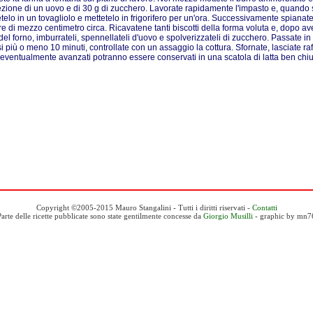
zione di un uovo e di 30 g di zucchero. Lavorate rapidamente l'impasto e, quand
telo in un tovagliolo e mettetelo in frigorifero per un'ora. Successivamente spianat
e di mezzo centimetro circa. Ricavatene tanti biscotti della forma voluta e, dopo aver
del forno, imburrateli, spennellateli d'uovo e spolverizzateli di zucchero. Passate in
si più o meno 10 minuti, controllate con un assaggio la cottura. Sfornate, lasciate raf
i eventualmente avanzati potranno essere conservati in una scatola di latta ben chi
Copyright ©2005-2015 Mauro Stangalini - Tutti i diritti riservati -
Contatti
Parte delle ricette pubblicate sono state gentilmente concesse da
Giorgio Musilli
- graphic by mn7