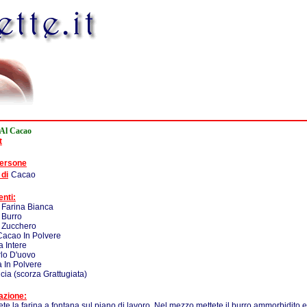
 Al Cacao
t
persone
 di
Cacao
enti:
 Farina Bianca
 Burro
- Zucchero
Cacao In Polvere
a Intere
rlo D'uovo
a In Polvere
ncia (scorza Grattugiata)
azione:
te la farina a fontana sul piano di lavoro. Nel mezzo mettete il burro ammorbidito e tut