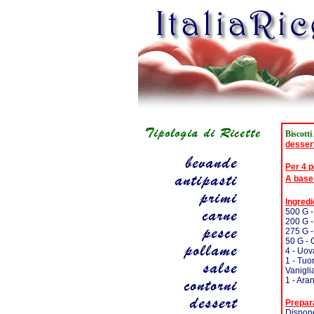
Biscotti
desser
Per 4 
A base
Ingredi
500 G -
200 G -
275 G 
50 G - 
4 - Uov
1 - Tuo
Vanigli
1 - Ara
Prepar
Dispone