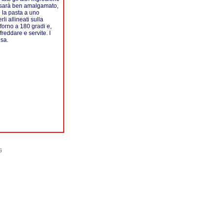
o sarà ben amalgamato,
e la pasta a uno
li allineati sulla
 forno a 180 gradi e,
freddare e servite. I
usa.
6