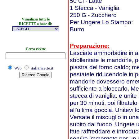
50 Cl - Latte
1 Stecca - Vaniglia
250 G - Zucchero
Visualizza tutte le
Per Ungere Lo Stampo:
RICETTE a base di:
Burro
Preparazione:
Cerca ricette
Lasciate ammorbidire in a
sbollentate le mandorle, p
piastra del forno caldo; me
Web
italiaricette.it
pestatele riducendole in 
mandorle dovessero emett
sufficiente a bloccarlo. Met
stecca di vaniglia, e unite
per 30 minuti, poi filtratel
all'ultima goccia. Unitevi 
Versate il miscuglio in un
subito dal fuoco. Ungete 
fate raffreddare e introduc
servire immergete per un 