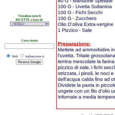
80 G - Mandorle Spellate
100 G - Uvetta Sultanina
100 G - Fichi Secchi
Visualizza tutte le
100 G - Zucchero
RICETTE a base di:
Olio D'oliva Extra-vergine
1 Pizzico - Sale
Cerca ricette
Preparazione:
Mettete ad ammorbidire in 
l'uvetta. Tritate grossola
Web
italiaricette.it
terrina mescolate la farina
pizzico di sale, i fichi secc
strizzata, i pinoli, le noci
dell'acqua calda fino ad
Dividete la pasta in piccol
ungete con un filo d'olio u
Infornate a media tempera