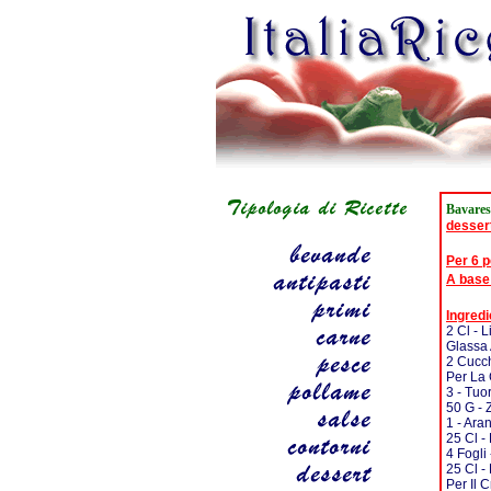
Bavares
desser
Per 6 
A base
Ingredi
2 Cl - L
Glassa 
2 Cucch
Per La
3 - Tuo
50 G - 
1 - Ara
25 Cl -
4 Fogli
25 Cl - 
Per Il 