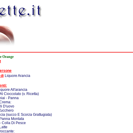
e Orange
t
persone
 di
Liquore Arancia
enti:
iquore All'arancia
Al Cioccolato (v. Ricetta)
iai - Panna
 Crema:
rli D'uovo
Zucchero
ncia (succo E Scorza Grattugiata)
 Panna Montata
 - Colla Di Pesce
Latte
Croccante: