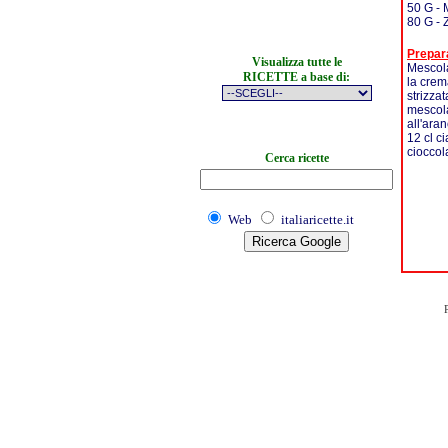
50 G - 
80 G - 
Prepar
Visualizza tutte le
Mescolat
RICETTE a base di:
la crem
strizza
mescola
all'ara
12 cl c
cioccol
Cerca ricette
Web
italiaricette.it