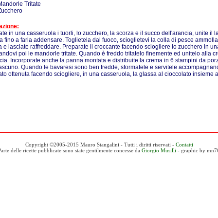
Mandorle Tritate
Zucchero
azione:
e in una casseruola i tuorli, lo zucchero, la scorza e il succo dell'arancia, unite il 
a fino a farla addensare. Toglietela dal fuoco, scioglietevi la colla di pesce ammoll
ta e lasciate raffreddare. Preparate il croccante facendo sciogliere lo zucchero in u
ndovi poi le mandorle tritate. Quando è freddo tritatelo finemente ed unitelo alla c
ncia. Incorporate anche la panna montata e distribuite la crema in 6 stampini da por
iascuno. Quando le bavaresi sono ben fredde, sformatele e servitele accompagnand
ato ottenuta facendo sciogliere, in una casseruola, la glassa al cioccolato insieme 
Copyright ©2005-2015 Mauro Stangalini - Tutti i diritti riservati -
Contatti
Parte delle ricette pubblicate sono state gentilmente concesse da
Giorgio Musilli
- graphic by mn7