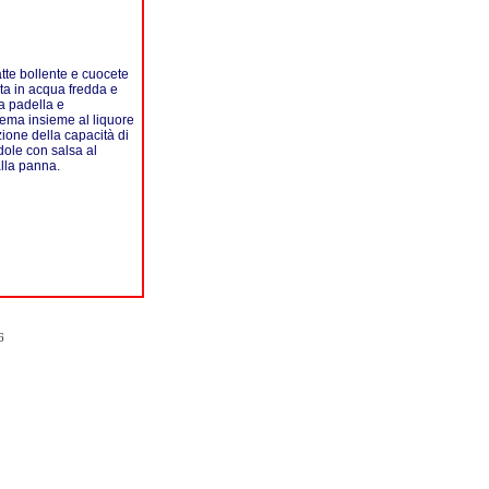
latte bollente e cuocete
ata in acqua fredda e
na padella e
rema insieme al liquore
zione della capacità di
ole con salsa al
alla panna.
6