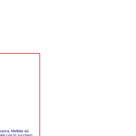
bianca. Mettete ad
ateli con lo zucchero