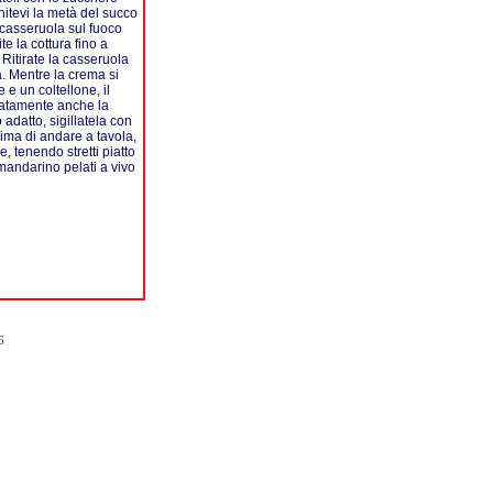
itevi la metà del succo
 casseruola sul fuoco
e la cottura fino a
 Ritirate la casseruola
a. Mentre la crema si
 e un coltellone, il
icatamente anche la
adatto, sigillatela con
prima di andare a tavola,
, tenendo stretti piatto
mandarino pelati a vivo
6