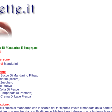
e Di Mandarino E Panpepato
t
persone
 di
Mandarini
enti:
 Succo Di Mandarino Filtrato
darini (scorza)
- Zucchero
rli D'uovo
Colla Di Pesce
 Panpepato (o Panforte)
 Crema Di Latte Fresca
azione:
e il succo di mandarino con le scorze dei frutti prima lavate e mondate dalla parte 
dire in acqua fredda la colla di pesce. Mettete i tuorli d'uovo in una terrina e lavor