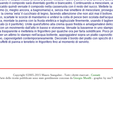
quando il composto sarà diventato gonfio e biancastro. Continuando a mescolare, un
caldo quindi versate il composto nella casseruola con il resto del succo. Mettete la
imo (o, meglio ancora, a bagnomaria) e, senza mai smettere di mescolare, proseguit
la crema 'vela' il cucchiaio di legno, facendo attenzione che non alzi mai il bollore.
co, scartate le scorze di mandarino e unitevi la colla di pesce ben scolata dall'acqu
a, montate la panna con la frusta elettrica e tagliuzzate finemente, usando il tagliere
to (o il panforte). Unite quest'ultimo alla crema quasi fredda e amalgamatevi del
on un movimento dall'alto in basso e viceversa. Versate la bavarese in uno stampo 
la trasparente e mettetela in frigorifero per qualche ora per farla solidificare. Poco 
 per un attimo lo stampo nell'acqua bollente, appoggiatevi sopra un piatto capovolto e
o, capovolgeteli contemporaneamente. Decorate il bordo del piatto con spicchi di 
uffetti di panna e tenetelo in frigorifero fino al momento di servirlo.
Copyright ©2005-2015 Mauro Stangalini - Tutti i diritti riservati -
Contatti
Parte delle ricette pubblicate sono state gentilmente concesse da
Giorgio Musilli
- graphic by mn7