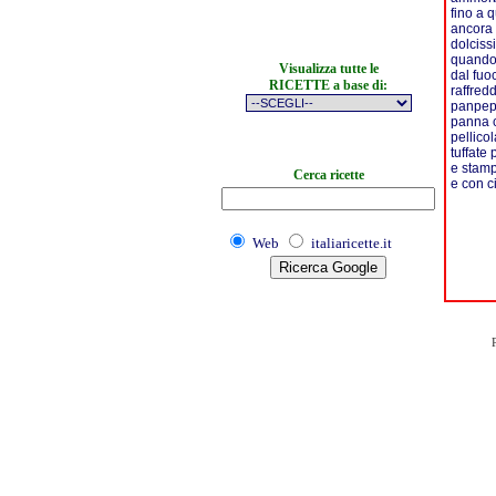
fino a 
ancora 
dolciss
quando 
Visualizza tutte le
dal fuo
RICETTE a base di:
raffredd
panpepa
panna c
pellico
tuffate
e stamp
Cerca ricette
e con ci
Web
italiaricette.it