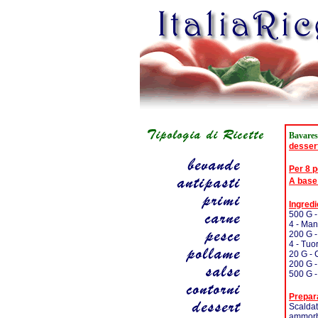
Bavares
desser
Per 8 
A base
Ingredi
500 G -
4 - Man
200 G 
4 - Tuo
20 G - 
200 G -
500 G -
Prepar
Scaldat
ammorbi