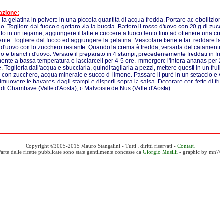
azione:
 la gelatina in polvere in una piccola quantità di acqua fredda. Portare ad ebollizion
ne. Togliere dal fuoco e gettare via la buccia. Battere il rosso d'uovo con 20 g di zuc
to in un tegame, aggiungere il latte e cuocere a fuoco lento fino ad ottenere una
ente. Togliere dal fuoco ed aggiungere la gelatina. Mescolare bene e far freddare la 
 d'uovo con lo zucchero restante. Quando la crema è fredda, versarla delicatamente
o e bianchi d'uovo. Versare il preparato in 4 stampi, precedentemente freddati in fri
nte a bassa temperatura e lasciarceli per 4-5 ore. Immergere l'intera ananas per 
. Toglierla dall'acqua e sbucciarla, quindi tagliarla a pezzi, mettere questi in un fru
e con zucchero, acqua minerale e succo di limone. Passare il purè in un setaccio e 
 Rimuovere le bavaresi dagli stampi e disporli sopra la salsa. Decorare con fette di fru
 di Chambave (Valle d'Aosta), o Malvoisie de Nus (Valle d'Aosta).
Copyright ©2005-2015 Mauro Stangalini - Tutti i diritti riservati -
Contatti
Parte delle ricette pubblicate sono state gentilmente concesse da
Giorgio Musilli
- graphic by mn7