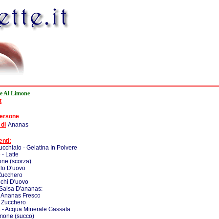
e Al Limone
t
persone
 di
Ananas
enti:
ucchiaio - Gelatina In Polvere
 - Latte
one (scorza)
rlo D'uovo
Zucchero
nchi D'uovo
Salsa D'ananas:
- Ananas Fresco
- Zucchero
 - Acqua Minerale Gassata
imone (succo)