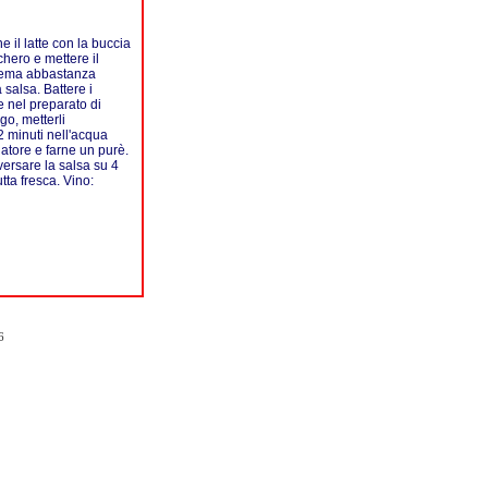
e il latte con la buccia
chero e mettere il
 crema abbastanza
salsa. Battere i
 nel preparato di
go, metterli
2 minuti nell'acqua
llatore e farne un purè.
versare la salsa su 4
tta fresca. Vino:
6