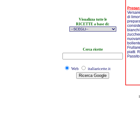
Prepar
Versare
di limo
Visualizza tutte le
prepara
RICETTE a base di:
consist
bianchi
zuccher
nuovame
bollente
Frullar
Cerca ricette
piatti.
Passito
Web
italiaricette.it