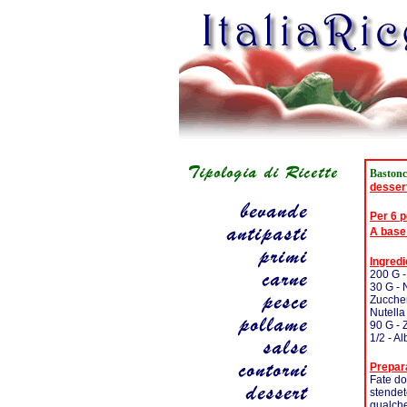
Bastonc
desser
Per 6 
A base
Ingredi
200 G -
30 G - 
Zucche
Nutella
90 G - 
1/2 - A
Prepar
Fate do
stendet
qualche