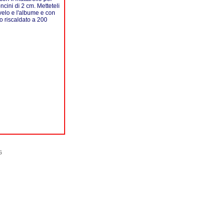
cini di 2 cm. Metteteli
velo e l'albume e con
o riscaldato a 200
6