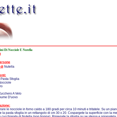
ini Di Nocciole E Nutella
t
persone
 di
Nutella
enti:
 Pasta Sfoglia
Nocciole
ro
Zucchero A Velo
lbume D'uovo
azione:
rare le nocciole in forno caldo a 180 gradi per circa 10 minuti e tritatele. Su un pi
e la pasta sfoglia in un rettangolo di cm 30 x 20. Cospargete la superficie con la m
 cucchiaiata di Nutella (non troppa). Ripiegate la sfoglia su se stessa e spianatela 