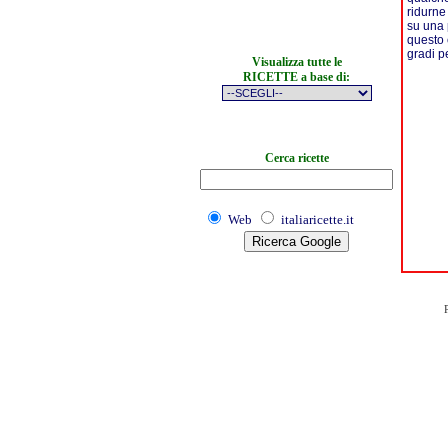
ridurne
su una 
questo 
gradi p
Visualizza tutte le
RICETTE a base di:
Cerca ricette
Web
italiaricette.it