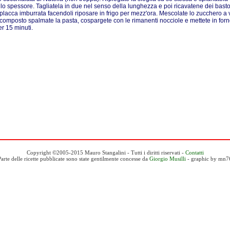
 lo spessore. Tagliatela in due nel senso della lunghezza e poi ricavatene dei baston
placca imburrata facendoli riposare in frigo per mezz'ora. Mescolate lo zucchero a 
composto spalmate la pasta, cospargete con le rimanenti nocciole e mettete in forn
er 15 minuti.
Copyright ©2005-2015 Mauro Stangalini - Tutti i diritti riservati -
Contatti
Parte delle ricette pubblicate sono state gentilmente concesse da
Giorgio Musilli
- graphic by mn7