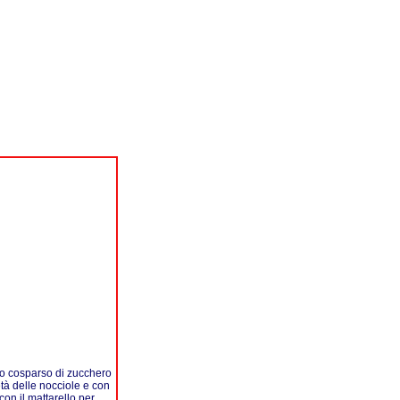
ano cosparso di zucchero
età delle nocciole e con
con il mattarello per