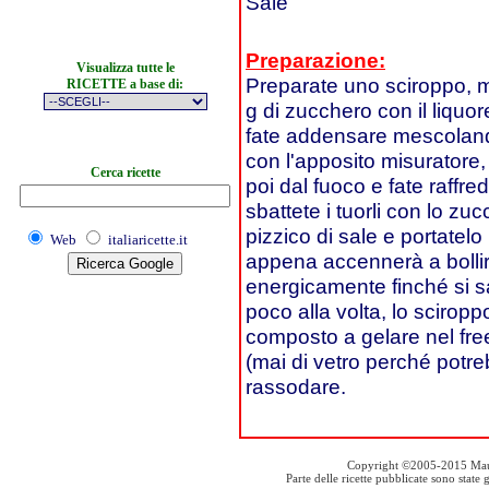
Sale
Preparazione:
Visualizza tutte le
Preparate uno sciroppo, m
RICETTE a base di:
g di zucchero con il liquo
fate addensare mescoland
con l'apposito misuratore,
Cerca ricette
poi dal fuoco e fate raffre
sbattete i tuorli con lo z
pizzico di sale e portatelo
Web
italiaricette.it
appena accennerà a bollire
energicamente finché si sa
poco alla volta, lo scirop
composto a gelare nel freez
(mai di vetro perché potre
rassodare.
Copyright ©2005-2015 Mauro S
Parte delle ricette pubblicate sono stat