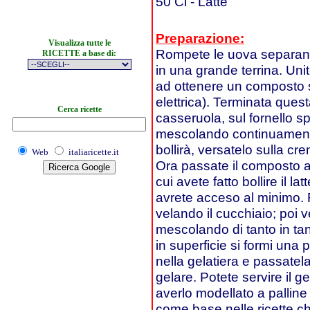
50 Cl - Latte
Preparazione:
Visualizza tutte le
Rompete le uova separando 
RICETTE a base di:
in una grande terrina. Uni
ad ottenere un composto 
elettrica). Terminata ques
Cerca ricette
casseruola, sul fornello spe
mescolando continuamente;
bollirà, versatelo sulla c
Web
italiaricette.it
Ora passate il composto al
cui avete fatto bollire il 
avrete acceso al minimo. 
velando il cucchiaio; poi v
mescolando di tanto in tan
in superficie si formi una 
nella gelatiera e passatela
gelare. Potete servire il g
averlo modellato a palline 
come base nelle ricette ch