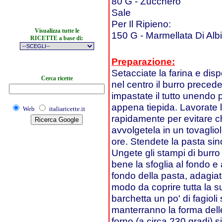
80 G - Zucchero
Sale
Per Il Ripieno:
Visualizza tutte le
150 G - Marmellata Di Al
RICETTE a base di:
Preparazione:
Setacciate la farina e dis
Cerca ricette
nel centro il burro preced
impastate il tutto unendo 
appena tiepida. Lavorate l
Web
italiaricette.it
rapidamente per evitare ch
avvolgetela in un tovagliolo
ore. Stendete la pasta sin
Ungete gli stampi di burro
bene la sfoglia al fondo e 
fondo della pasta, adagiate
modo da coprire tutta la su
barchetta un po' di fagiol
manterranno la forma delle
forno (a circa 230 gradi) 