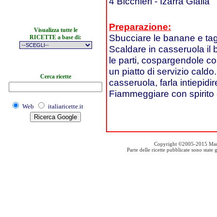
4 Bicchieri - Izarra Gialla
Preparazione:
Visualizza tutte le
Sbucciare le banane e tagl
RICETTE a base di:
Scaldare in casseruola il
le parti, cospargendole co
un piatto di servizio caldo
Cerca ricette
casseruola, farla intiepid
Fiammeggiare con spirito d
Web
italiaricette.it
Copyright ©2005-2015 Mauro S
Parte delle ricette pubblicate sono stat