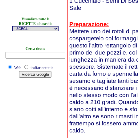
1 Cucchiaio - Semi Di S
Sale
Visualizza tutte le
Preparazione:
RICETTE a base di:
Mettete uno dei rotoli di p
cospargetelo col formaggi
questo l'altro rettangolo di
Cerca ricette
primo dei due pezzi e, col
lunghezza in maniera da o
spessore. Sistemate il ret
Web
italiaricette.it
carta da forno e spennell
sesamo e tagliate tanti ba
è necessario distanziare i
nello stesso modo con l'al
caldo a 210 gradi. Quando 
siano cotti all'interno e sf
dall'altro se sono rimasti i
frattempo si fossero ammor
caldo.