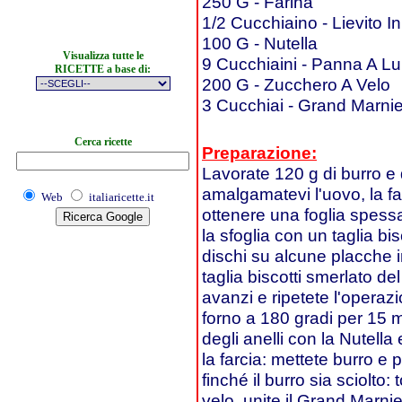
250 G - Farina
1/2 Cucchiaino - Lievito I
100 G - Nutella
Visualizza tutte le
9 Cucchiaini - Panna A 
RICETTE a base di:
200 G - Zucchero A Velo
3 Cucchiai - Grand Marnie
Cerca ricette
Preparazione:
Lavorate 120 g di burro e 
amalgamatevi l'uovo, la far
Web
italiaricette.it
ottenere una foglia spessa
la sfoglia con un taglia bis
dischi su alcune placche im
taglia biscotti smerlato de
avanzi e ripetete l'operazi
forno a 180 gradi per 15 mi
degli anelli con la Nutella 
la farcia: mettete burro e
finché il burro sia sciolto
velo, unite il Grand Marnie