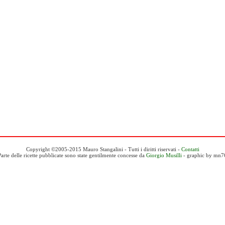
Copyright ©2005-2015 Mauro Stangalini - Tutti i diritti riservati -
Contatti
Parte delle ricette pubblicate sono state gentilmente concesse da
Giorgio Musilli
- graphic by mn7