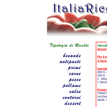
Alberel
desser
Per 4 
A base
Ingredi
400 G -
200 G 
2 - Alb
1 Spruz
Prepar
Tritare
zuccher
abete, '