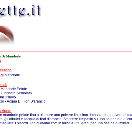
li Di Mandorle
t
persone
 di
Mandorle
enti:
 Mandorle Pelate
- Zucchero Semolato
umi D'uovo
zo - Acqua Di Fiori D'arancio
azione:
 le mandorle pelate fino a ottenere una polvere finissima. Impastare la polvere di m
o, gli albumi e l'acqua di fiori d'arancio. Stendere l'impasto su una spianatoia e, co
ritagliare' i biscotti. I dolci vanno cotti in forno a 250 gradi per una decina di minuti.