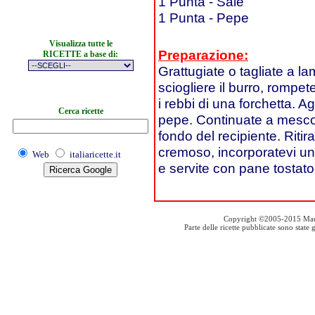
1 Punta - Sale
1 Punta - Pepe
Visualizza tutte le
Preparazione:
RICETTE a base di:
Grattugiate o tagliate a lam
sciogliere il burro, rompe
i rebbi di una forchetta. A
Cerca ricette
pepe. Continuate a mescol
fondo del recipiente. Rit
cremoso, incorporatevi u
Web
italiaricette.it
e servite con pane tostato
Copyright ©2005-2015 Mauro S
Parte delle ricette pubblicate sono stat