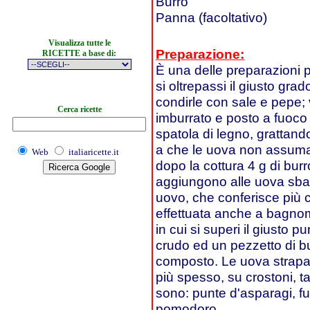
Burro
Panna (facoltativo)
Visualizza tutte le
Preparazione:
RICETTE a base di:
È una delle preparazioni 
si oltrepassi il giusto gra
condirle con sale e pepe;
Cerca ricette
imburrato e posto a fuoc
spatola di legno, grattand
a che le uova non assum
Web
italiaricette.it
dopo la cottura 4 g di bur
aggiungono alle uova sbatt
uovo, che conferisce più 
effettuata anche a bagnom
in cui si superi il giusto 
crudo ed un pezzetto di bu
composto. Le uova strapa
più spesso, su crostoni, t
sono: punte d'asparagi, fun
pomodoro.