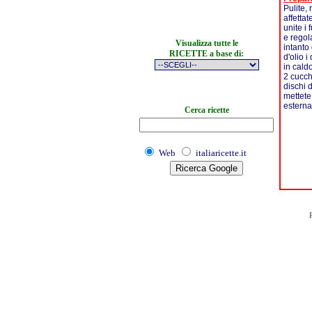
Pulite,
affettat
unite i
e regol
Visualizza tutte le
intanto
RICETTE a base di:
d'olio i
in caldo
2 cucch
dischi d
mettete
esterna
Cerca ricette
Web
italiaricette.it