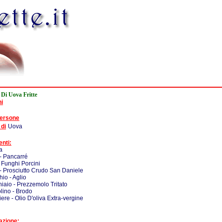
Di Uova Fritte
ni
persone
 di
Uova
enti:
a
 - Pancarré
 Funghi Porcini
 - Prosciutto Crudo San Daniele
hio - Aglio
iaio - Prezzemolo Tritato
lino - Brodo
iere - Olio D'oliva Extra-vergine
azione: