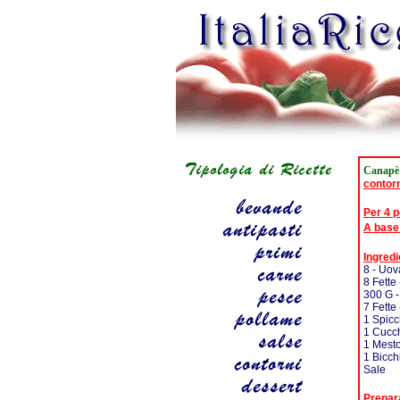
Canapè 
contor
Per 4 
A base
Ingredi
8 - Uov
8 Fette
300 G -
7 Fette
1 Spicc
1 Cucch
1 Mesto
1 Bicch
Sale
Prepar