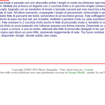
 raschiate e passate con uno straccetto umido i funghi in modo da eliminare ogni tracc
eli. Mettete poi al fuoco un tegame con 2 cucchiai d'olio e lo spicchio d'aglio schiacc
 funghi, bagnate con un mestolino di brodo e lasciate cuocere per una mezz'ora a 
ate di sale. All'ultimo momento, cospargete i funghi di prezzemolo, rimescolate e spe
 dalle fette di pancarré dei tondi, servendovi di un bicchiere grosso. Fate soffriggere
 dischi di pane dai due lati, poi scolateli, metteteli a perdere l'unto su carta assorbe
. Fate rosolare in 2 cucchiai d'olio anche le fette di prosciutto crudo e, tenetele in ca
iai d'olio le uova badando che l'albume assuma una forma rotonda. Disponete su un
i pane a corona, e uno al centro, alternati alle fette di prosciutto ripiegate in tre, po
 sopra ogni disco un uovo fritto, spolverato leggermente di sale. Tra l'uovo centrale
, disponete i funghi. Servite subito, ben caldo.
Copyright ©2005-2015 Mauro Stangalini - Tutti i diritti riservati -
Contatti
Parte delle ricette pubblicate sono state gentilmente concesse da
Giorgio Musilli
- graphic by mn7