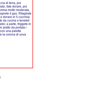
ia di terra, poi
iato, fate dorare, poi
fiamma molto moderata,
gnete il gas. Ritagliate
 e dorare in 5 cucchiai
nte da cucina e teneteli
ldo; a parte, friggete in
 piatto da portata i
i con una paletta
 e la corona di uova
6