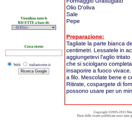
Formaggio Grattugiato
Olio D'oliva
Sale
Visualizza tutte le
Pepe
RICETTE a base di:
Preparazione:
Tagliate la parte bianca d
Cerca ricette
centimetri. Lessatele in a
aggiungetevi l'aglio tritat
che si sciolgano completam
Web
italiaricette.it
insaporire a fuoco vivace.
a filo. Mescolate bene e 
Ritirate, cospargete di for
possono usare per un min
Copyright ©2005-2015 Mauro S
Parte delle ricette pubblicate sono stat