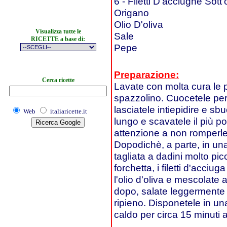
6 - Filetti D'acciughe Sott'
Origano
Olio D'oliva
Visualizza tutte le
Sale
RICETTE a base di:
Pepe
Preparazione:
Cerca ricette
Lavate con molta cura le 
spazzolino. Cuocetele per
lasciatele intiepidire e sb
Web
italiaricette.it
lungo e scavatele il più p
attenzione a non romperle
Dopodichè, a parte, in una
tagliata a dadini molto pic
forchetta, i filetti d'acciuga
l'olio d'oliva e mescolate
dopo, salate leggermente l
ripieno. Disponetele in una
caldo per circa 15 minuti a