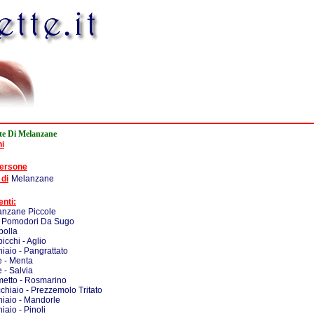
te Di Melanzane
ni
persone
 di
Melanzane
enti:
anzane Piccole
- Pomodori Da Sugo
polla
icchi - Aglio
iaio - Pangrattato
e - Menta
e - Salvia
metto - Rosmarino
chiaio - Prezzemolo Tritato
iaio - Mandorle
iaio - Pinoli