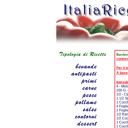
Barchet
contor
Per 4 
A base
Ingredi
4 - Mel
200 G 
1/2 - Ci
1 1/2 Sp
1 Cucch
4 Fogli
2 Fogli
1/2 Ra
1/2 Cuc
1 Cucch
1 Cucch