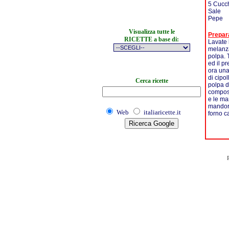
5 Cucch
Sale
Pepe
Visualizza tutte le
Prepar
RICETTE a base di:
Lavate 
melanza
polpa. 
ed il p
ora una
di cipol
Cerca ricette
polpa d
compost
e le ma
mandorl
Web
italiaricette.it
forno c