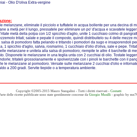
iai - Olio D'oliva Extra-vergine
azione:
le melanzane, eliminate il picciolo e tuffatele in acqua bollente per una decina di mi
ne a metà per il lungo, pressatele per eliminare un po' d'acqua e scavatele legg
Tritate metà della polpa con 1/2 spicchio d'aglio, unite 1 cucchiaio colmo di pangratt
rezzemolo tritati; salate e pepate il composto, quindi distribuitelo su 4 delle mezze
 salsa di pomodoro fatta pelando e tritando i pomodori da sugo e insaporendoli per 5
la, 1 spicchio d'aglio, salvia, rosmarino, 1 cucchiaio d'olio d'oliva, sale e pepe. Tritat
elle melanzane e unitela alla salsa di pomodoro; riempite le altre 4 barchette di 
o. Disponete le melanzane in una teglia unta con 2 cucchiai di olio. Tostate leggerm
ndorle; tritateli grossolanamente e spolverizzate con i pinoli le barchette con il pang
e le melanzane al pomodoro. Versate sulle melanzane 2 cucchiai d'olio e infornate 
aldo a 200 gradi. Servite tiepide o a temperatura ambiente.
Copyright ©2005-2015 Mauro Stangalini - Tutti i diritti riservati -
Contatti
Parte delle ricette pubblicate sono state gentilmente concesse da
Giorgio Musilli
- graphic by mn7