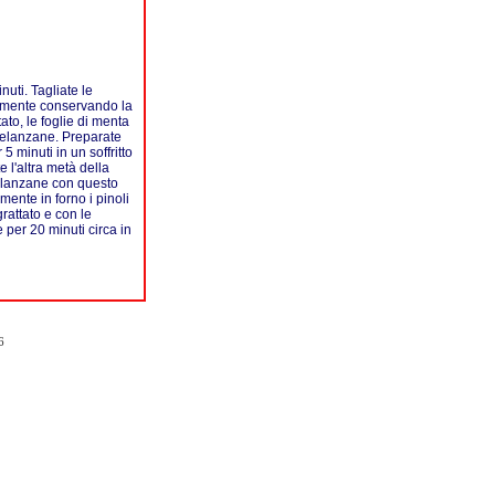
nuti. Tagliate le
ermente conservando la
ato, le foglie di menta
 melanzane. Preparate
 minuti in un soffritto
e l'altra metà della
melanzane con questo
ente in forno i pinoli
rattato e con le
per 20 minuti circa in
6