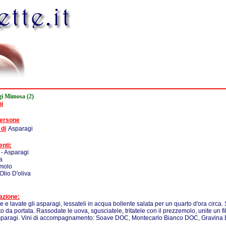
i Mimosa (2)
ni
persone
 di
Asparagi
enti:
- Asparagi
a
molo
 Olio D'oliva
azione:
 e lavate gli asparagi, lessateli in acqua bollente salata per un quarto d'ora circa. 
tto da portata. Rassodate le uova, sgusciatele, tritatele con il prezzemolo, unite un f
asparagi. Vini di accompagnamento: Soave DOC, Montecarlo Bianco DOC, Gravina