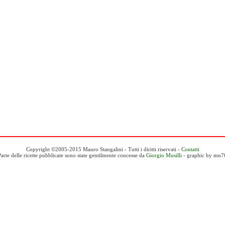
Copyright ©2005-2015 Mauro Stangalini - Tutti i diritti riservati -
Contatti
Parte delle ricette pubblicate sono state gentilmente concesse da
Giorgio Musilli
- graphic by mn7