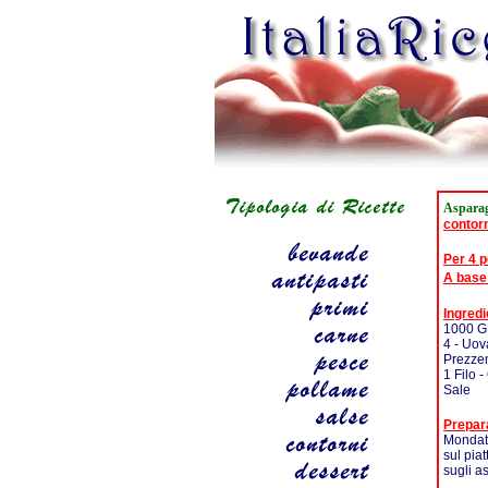
Asparag
contor
Per 4 
A base
Ingredi
1000 G 
4 - Uov
Prezze
1 Filo -
Sale
Prepar
Mondate
sul pia
sugli 