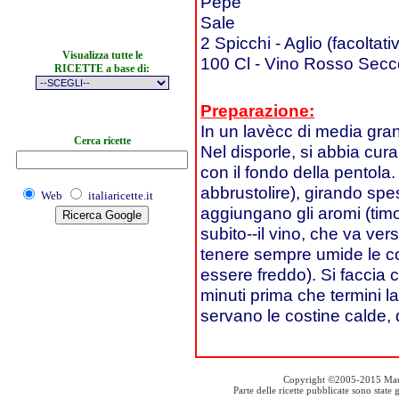
Pepe
Sale
2 Spicchi - Aglio (facoltati
Visualizza tutte le
100 Cl - Vino Rosso Secc
RICETTE a base di:
Preparazione:
In un lavècc di media gran
Cerca ricette
Nel disporle, si abbia cura
con il fondo della pentola.
abbrustolire), girando spe
Web
italiaricette.it
aggiungano gli aromi (timo,
subito--il vino, che va v
tenere sempre umide le co
essere freddo). Si faccia
minuti prima che termini la c
servano le costine calde, d
Copyright ©2005-2015 Mauro S
Parte delle ricette pubblicate sono stat