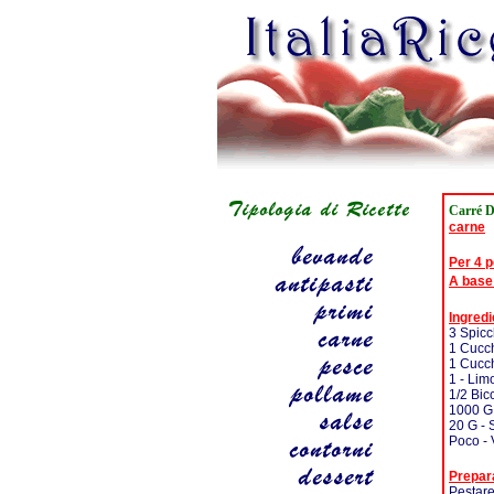
Carré D
carne
Per 4 
A base
Ingredi
3 Spicch
1 Cucch
1 Cucch
1 - Lim
1/2 Bicc
1000 G 
20 G - S
Poco - 
Prepar
Pestare