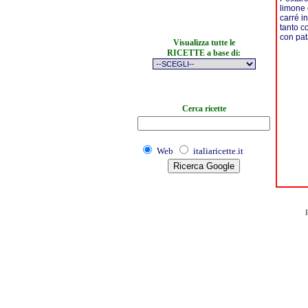
limone 
carré i
tanto c
con pata
Visualizza tutte le
RICETTE a base di:
Cerca ricette
Web
italiaricette.it