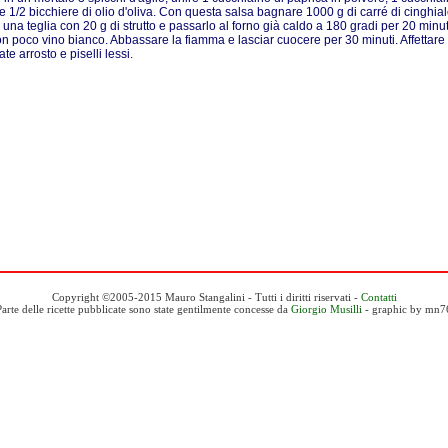
e 1/2 bicchiere di olio d'oliva. Con questa salsa bagnare 1000 g di carré di cinghiale
n una teglia con 20 g di strutto e passarlo al forno già caldo a 180 gradi per 20 minu
on poco vino bianco. Abbassare la fiamma e lasciar cuocere per 30 minuti. Affettare
te arrosto e piselli lessi.
Copyright ©2005-2015 Mauro Stangalini - Tutti i diritti riservati -
Contatti
Parte delle ricette pubblicate sono state gentilmente concesse da
Giorgio Musilli
- graphic by mn7