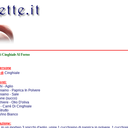
i Cinghiale Al Forno
persone
 di
Cinghiale
enti:
i - Aglio
iaino - Paprica In Polvere
iaino - Sale
one (succo)
hiere - Olio D'oliva
- Carré Di Cinghiale
trutto
Vino Bianco
azione:
 in un mortaio 3 spicchi d'aglio, unire 1 cucchiaino di paprica in polvere, 1 cucchiain