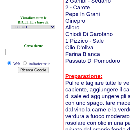
2 Gambi - Sedano
2 - Carote
Pepe In Grani
Visualizza tutte le
Ginepro
RICETTE a base di:
Alloro
Chiodi Di Garofano
1 Pizzico - Sale
Cerca ricette
Olio D'oliva
Farina Bianca
Passato Di Pomodoro
Web
italiaricette.it
Preparazione:
Pulire e tagliare tutte le v
capiente, aggiungere il cap
di sale ed aggiungere gli a
con uno spago, fare macerar
dal vino la carne e la verd
verdura a fuoco moderato, 
rosolare con olio in una p
privata dal proprio fondo d