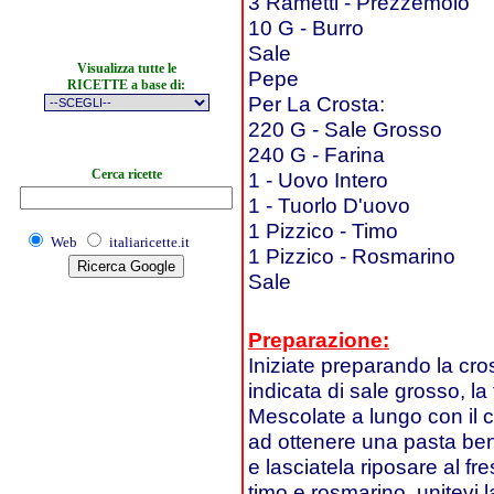
3 Rametti - Prezzemolo
10 G - Burro
Sale
Visualizza tutte le
Pepe
RICETTE a base di:
Per La Crosta:
220 G - Sale Grosso
240 G - Farina
Cerca ricette
1 - Uovo Intero
1 - Tuorlo D'uovo
1 Pizzico - Timo
Web
italiaricette.it
1 Pizzico - Rosmarino
Sale
Preparazione:
Iniziate preparando la cros
indicata di sale grosso, la f
Mescolate a lungo con il 
ad ottenere una pasta ben
e lasciatela riposare al fr
timo e rosmarino, unitevi l