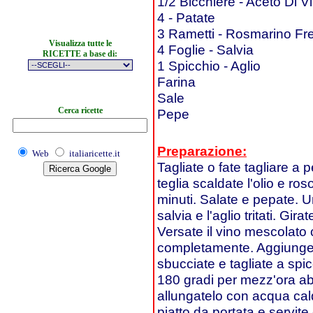
1/2 Bicchiere - Aceto Di 
4 - Patate
3 Rametti - Rosmarino Fr
Visualizza tutte le
4 Foglie - Salvia
RICETTE a base di:
1 Spicchio - Aglio
Farina
Sale
Cerca ricette
Pepe
Preparazione:
Web
italiaricette.it
Tagliate o fate tagliare a p
teglia scaldate l'olio e ros
minuti. Salate e pepate. U
salvia e l'aglio tritati. Gi
Versate il vino mescolato 
completamente. Aggiunget
sbucciate e tagliate a spic
180 gradi per mezz'ora ab
allungatelo con acqua cal
piatto da portata e servit