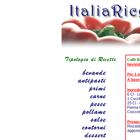
Caffè 
bevan
Per 1 
A base
Ingredi
6 Cl - L
1 Cucch
25 Cl -
Panna 
Cioccol
Prepar
Riscald
aggiung