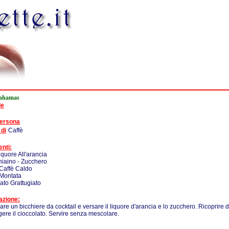
Bahamas
de
persona
 di
Caffè
enti:
iquore All'arancia
iaino - Zucchero
 Caffè Caldo
Montata
ato Grattugiato
azione:
are un bicchiere da cocktail e versare il liquore d'arancia e lo zucchero. Ricoprire
ere il cioccolato. Servire senza mescolare.