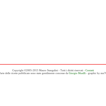
Copyright ©2005-2015 Mauro Stangalini - Tutti i diritti riservati -
Contatti
Parte delle ricette pubblicate sono state gentilmente concesse da
Giorgio Musilli
- graphic by mn7