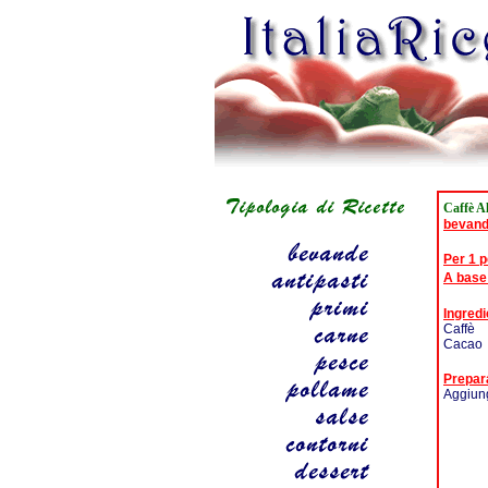
Caffè A
bevan
Per 1 
A base
Ingredi
Caffè
Cacao
Prepar
Aggiung