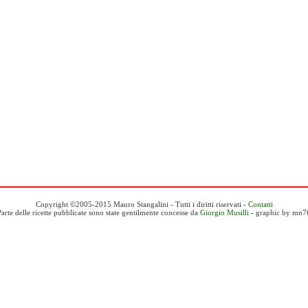
Copyright ©2005-2015 Mauro Stangalini - Tutti i diritti riservati -
Contatti
Parte delle ricette pubblicate sono state gentilmente concesse da
Giorgio Musilli
- graphic by mn7