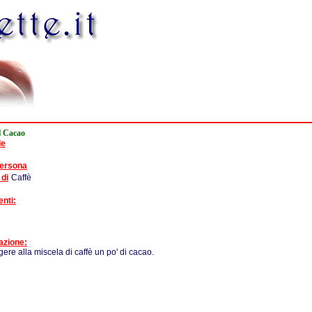
l Cacao
de
persona
 di
Caffè
enti:
azione:
ere alla miscela di caffè un po' di cacao.