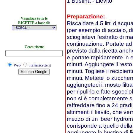
1 Bustina - Lievito
Preparazione:
Visualizza tutte le
Riscaldate 4.5 litri d'acqua
RICETTE a base di:
(per esempio di acciaio, d
scioglietevi l'estratto di m
continuazione. Portate ad
Cerca ricette
previsto dalla ricetta anch
e portate rapidamente in e
minuti. Aggiungete il resto 
Web
italiaricette.it
minuti. Togliete il recipien
minuti. Mettete lo zuccher
aggiungeteci il mosto filtr
per ripulirlo e fate sgocci
non si è completamente scio
raffreddare fino a 24 gradi
altrimenti il lievito, che v
mezzo di un 'beer hydromet
corrisponde a quello dell
Aggiungete la bustina di li