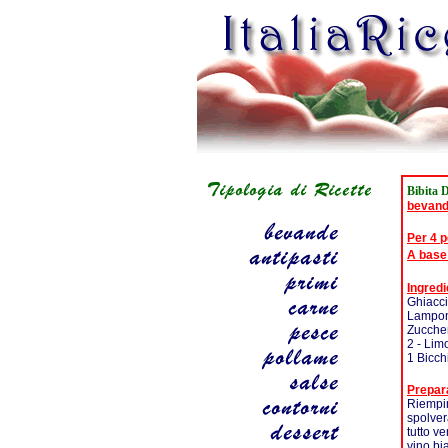
Bibita 
bevan
Per 4 
A base
Ingredi
Ghiacci
Lampo
Zucche
2 - Lim
1 Bicch
Prepar
Riempir
spolver
tutto ve
vino bi