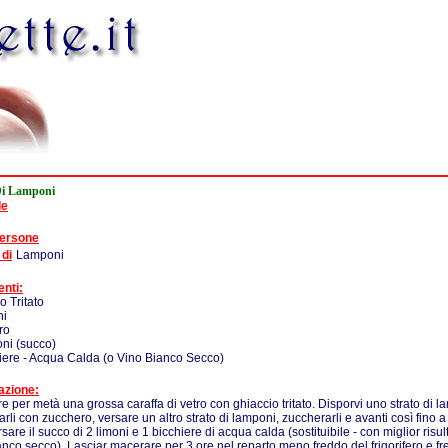
Di Lamponi
de
persone
 di
Lamponi
enti:
o Tritato
ni
ro
oni (succo)
iere - Acqua Calda (o Vino Bianco Secco)
azione:
e per metà una grossa caraffa di vetro con ghiaccio tritato. Disporvi uno strato di l
arli con zucchero, versare un altro strato di lamponi, zuccherarli e avanti così fino a 
rsare il succo di 2 limoni e 1 bicchiere di acqua calda (sostituibile - con miglior risul
anco secco). Lasciar macerare per 3 ore nel reparto meno freddo del frigorifero e f