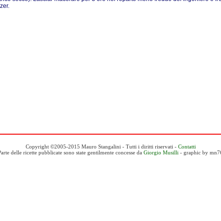
zer.
Copyright ©2005-2015 Mauro Stangalini - Tutti i diritti riservati -
Contatti
Parte delle ricette pubblicate sono state gentilmente concesse da
Giorgio Musilli
- graphic by mn7