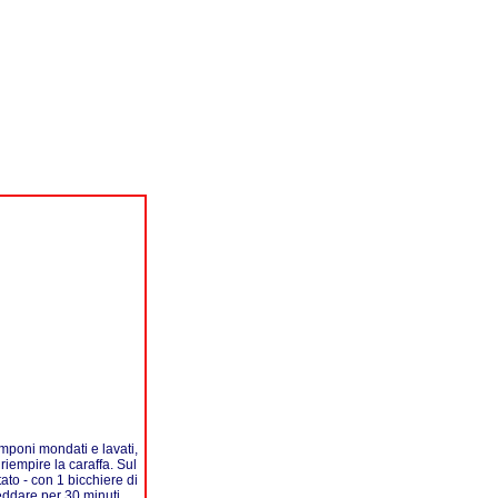
amponi mondati e lavati,
riempire la caraffa. Sul
tato - con 1 bicchiere di
reddare per 30 minuti