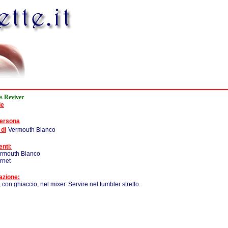
s Reviver
de
persona
 di
Vermouth Bianco
enti:
ermouth Bianco
ernet
azione:
 con ghiaccio, nel mixer. Servire nel tumbler stretto.