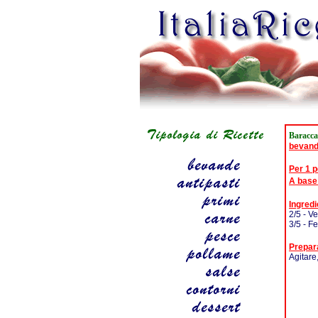
Baracca
bevan
Per 1 
A base
Ingredi
2/5 - V
3/5 - F
Prepar
Agitare,