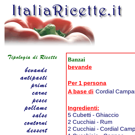
Banzai
bevande
Per 1 persona
A base di
Cordial Campar
Ingredienti:
5 Cubetti - Ghiaccio
2 Cucchiai - Rum
2 Cucchiai - Cordial Camp