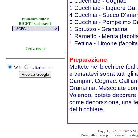
1 Cucchiaio - Cognac
1 Cucchiaio - Liquore Gal
4 Cucchiai - Succo D'ana
Visualizza tutte le
6 Cucchiai - Pompelmo D
RICETTE a base di:
1 Spruzzo - Granatina
1 Rametto - Menta (facolta
1 Fettina - Limone (facolta
Cerca ricette
Preparazione:
Mettete nel bicchiere (cali
Web
italiaricette.it
e versatevi sopra tutti gli
Campari, Cognac, Gallian
Granatina. Mescolate con 
Volendo, potete decorare 
come decorazione, una fett
del bicchiere.
Copyright ©2005-2015 Mauro S
Parte delle ricette pubblicate sono stat