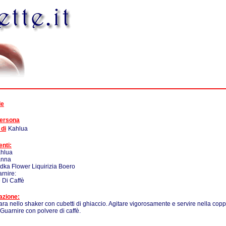
de
persona
 di
Kahlua
enti:
ahlua
anna
odka Flower Liquirizia Boero
rnire:
 Di Caffè
azione:
ara nello shaker con cubetti di ghiaccio. Agitare vigorosamente e servire nella copp
 Guarnire con polvere di caffè.