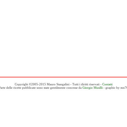
Copyright ©2005-2015 Mauro Stangalini - Tutti i diritti riservati -
Contatti
Parte delle ricette pubblicate sono state gentilmente concesse da
Giorgio Musilli
- graphic by mn7