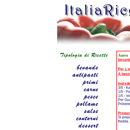
Atzeco
bevan
Per 1 
A base
Ingredi
3/5 - K
1/5 - P
1/5 - V
Per Gua
Polvere
Prepar
Si prep
fredda.