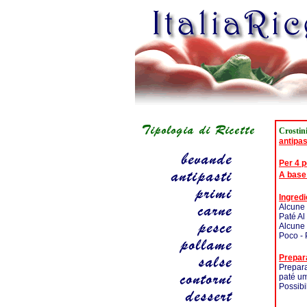
Crostini
antipas
Per 4 
A base
Ingredi
Alcune 
Paté Al
Alcune
Poco - 
Prepar
Prepara
paté um
Possibi