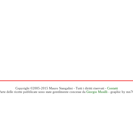
Copyright ©2005-2015 Mauro Stangalini - Tutti i diritti riservati -
Contatti
Parte delle ricette pubblicate sono state gentilmente concesse da
Giorgio Musilli
- graphic by mn7