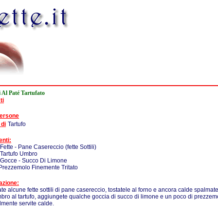
 Al Paté Tartufato
ti
persone
 di
Tartufo
enti:
Fette - Pane Casereccio (fette Sottili)
 Tartufo Umbro
 Gocce - Succo Di Limone
Prezzemolo Finemente Tritato
azione:
te alcune fette sottili di pane casereccio, tostatele al forno e ancora calde spalmate
bro al tartufo, aggiungete qualche goccia di succo di limone e un poco di prezzemol
lmente servite calde.