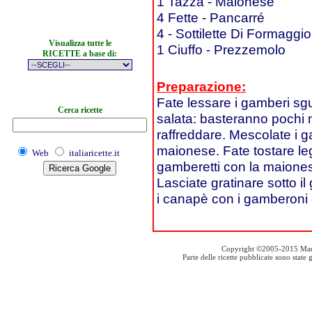
1 Tazza - Maionese
4 Fette - Pancarré
4 - Sottilette Di Formaggio
Visualizza tutte le
1 Ciuffo - Prezzemolo
RICETTE a base di:
Preparazione:
Fate lessare i gamberi sgus
Cerca ricette
salata: basteranno pochi mi
raffreddare. Mescolate i g
maionese. Fate tostare leg
Web
italiaricette.it
gamberetti con la maionese
Lasciate gratinare sotto il
i canapè con i gamberoni e
Copyright ©2005-2015 Mauro S
Parte delle ricette pubblicate sono stat