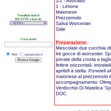
1/2 - Avocado
1 - Limone
Maionese
Visualizza tutte le
Prezzemolo
RICETTE a base di:
Salsa Worcester
Sale
Cerca ricette
Preparazione:
Mescolate due cucchiai di
tre gocce di worcester. Sp
Web
italiaricette.it
private della crosta e tagl
fettine orizzontali, irrora
apriteli a stella. Poneteli
maionese al prezzemolo e l
accompagnamento: Oltrep
Verdicchio Di Matelica 'S
DOC.