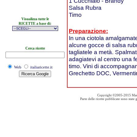
1 Cucchiaio - Brandy
Salsa Rubra
Timo
Visualizza tutte le
RICETTE a base di:
Preparazione:
In una ciotola amalgamate
alcune gocce di salsa rubra
Cerca ricette
tagliatele a metà. Spalma
adagiatevi al centro una f
timo. Vini di accompagna
Web
italiaricette.it
Grechetto DOC, Vermenti
Copyright ©2005-2015 Mauro S
Parte delle ricette pubblicate sono stat