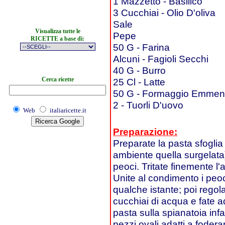
1 Mazzetto - Basilico
3 Cucchiai - Olio D'oliva
Sale
Visualizza tutte le
Pepe
RICETTE a base di:
50 G - Farina
Alcuni - Fagioli Secchi
40 G - Burro
Cerca ricette
25 Cl - Latte
50 G - Formaggio Emmen
2 - Tuorli D'uovo
Web
italiaricette.it
Preparazione:
Preparate la pasta sfogli
ambiente quella surgelata
peoci. Tritate finemente l'ag
Unite al condimento i peoc
qualche istante; poi regol
cucchiai di acqua e fate a
pasta sulla spianatoia infar
pezzi ovali adatti a fodera