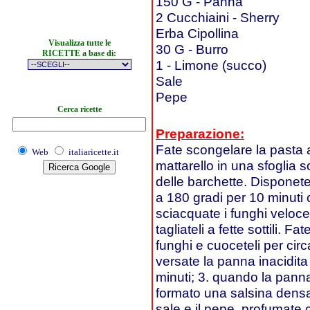
150 G - Panna
2 Cucchiaini - Sherry
Erba Cipollina
Visualizza tutte le
30 G - Burro
RICETTE a base di:
1 - Limone (succo)
Sale
Pepe
Cerca ricette
Preparazione:
Fate scongelare la pasta a
Web
italiaricette.it
mattarello in una sfoglia 
delle barchette. Disponete
a 180 gradi per 10 minuti c
sciacquate i funghi velocem
tagliateli a fette sottili. F
funghi e cuoceteli per circ
versate la panna inacidita 
minuti; 3. quando la pann
formato una salsina densa 
sale e il pepe, profumate 