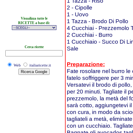
1 Tazza - Riso
2 - Cipolle
1 - Uovo
Visualizza tutte le
1 Tazza - Brodo Di Pollo
RICETTE a base di:
4 Cucchiai - Prezzemolo T
2 Cucchiai - Burro
1 Cucchiaio - Succo Di L
Cerca ricette
Sale
Preparazione:
Web
italiaricette.it
Fate rosolare nel burro le c
fatelo soffriggere per 3 m
Versatevi il brodo di poll
per 20 minuti. Tagliate il pe
prezzemolo, la metà del fo
sarà cotto, aggiungetevi i
con cura, in modo da scio
tagliateli a metà, eliminat
con un cucchiaio. Tagliate
Bagnate gli avocados tagli